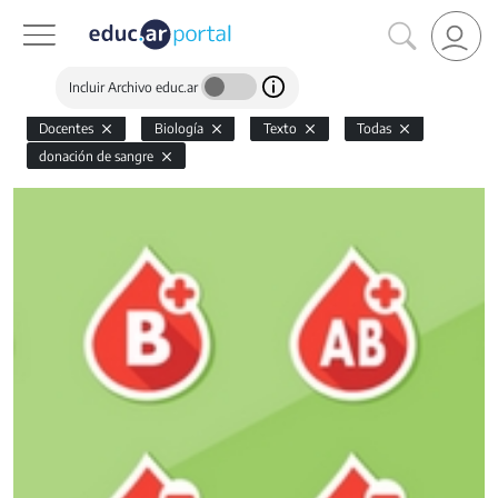
Incluir Archivo educ.ar
Docentes
Biología
Texto
Todas
donación de sangre