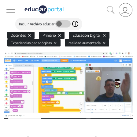
Incluir Archivo educ.ar
Docentes
Primario
Educación Digital
Experiencias pedagógicas
realidad aumentada