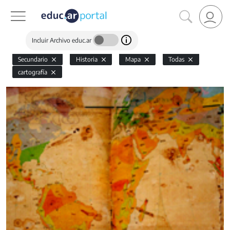
Incluir Archivo educ.ar
Secundario
Historia
Mapa
Todas
cartografía