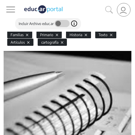
Incluir Archivo educ.ar
Familias
Primario
Historia
Texto
Artículos
cartografía