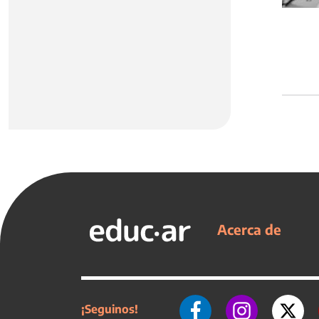
Acerca de
¡Seguinos!