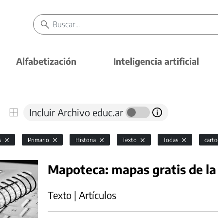
Alfabetización
Inteligencia artificial
Incluir Archivo educ.ar
s
Primario
Historia
Texto
Todas
carto
Mapoteca: mapas gratis de la
Texto | Artículos