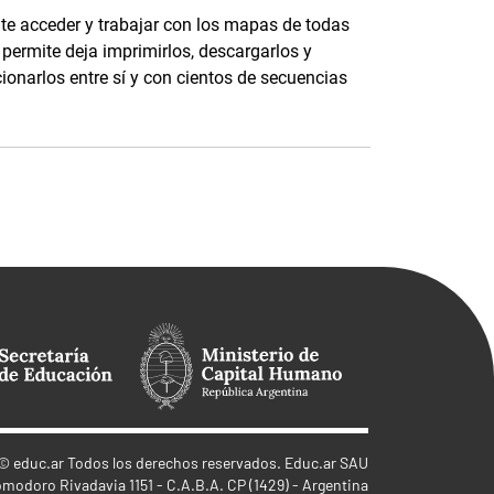
mite acceder y trabajar con los mapas de todas
permite deja imprimirlos, descargarlos y
cionarlos entre sí y con cientos de secuencias
©
educ.ar
Todos los derechos reservados. Educ.ar SAU
omodoro Rivadavia 1151 - C.A.B.A. CP (1429) - Argentina