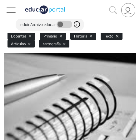
Incluir Archivo educ.ar
Docentes
Primario
Historia
Texto
Artículos
cartografía