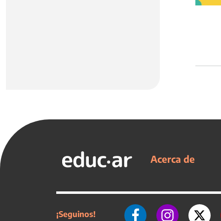
Acerca de
¡Seguinos!