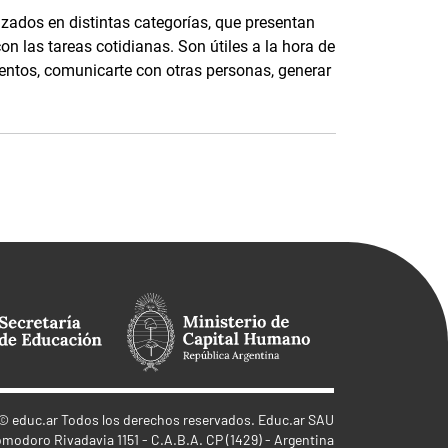
izados en distintas categorías, que presentan
on las tareas cotidianas. Son útiles a la hora de
entos, comunicarte con otras personas, generar
©
educ.ar
Todos los derechos reservados. Educ.ar SAU
omodoro Rivadavia 1151 - C.A.B.A. CP (1429) - Argentina