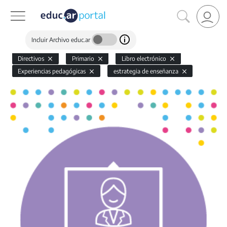
Incluir Archivo educ.ar
Directivos
Primario
Libro electrónico
Experiencias pedagógicas
estrategia de enseñanza