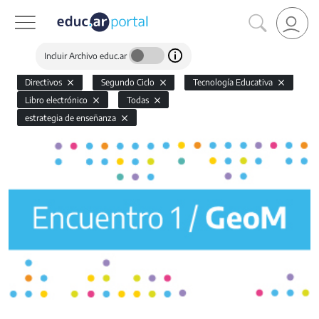
Incluir Archivo educ.ar
Directivos
Segundo Ciclo
Tecnología Educativa
Libro electrónico
Todas
estrategia de enseñanza