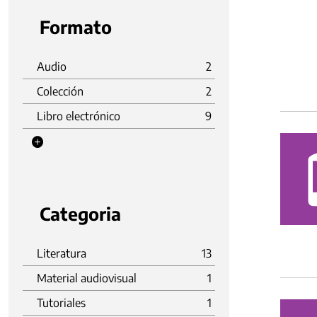
Formato
Audio
2
Colección
2
Libro electrónico
9
Categoria
Literatura
13
Material audiovisual
1
Tutoriales
1