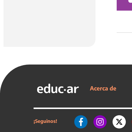
Acerca de
¡Seguinos!