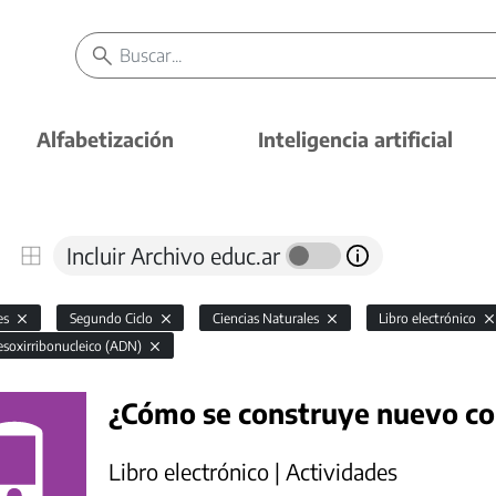
Alfabetización
Inteligencia artificial
Incluir Archivo educ.ar
es
Segundo Ciclo
Ciencias Naturales
Libro electrónico
esoxirribonucleico (ADN)
¿Cómo se construye nuevo co
Libro electrónico | Actividades