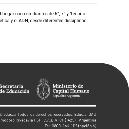
l hogar con estudiantes de 6°, 7° y 1er año
enética y el ADN, desde diferentes disciplinas.
©
educ.ar
Todos los derechos reservados. Educ.ar SAU
omodoro Rivadavia 1151 - C.A.B.A. CP (1429) - Argentina
Tel: 0800-444-1115 (opción 4)