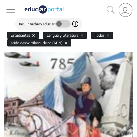
Incluir Archivo educ.ar
Estudiantes
Lengua y Literatura
Todas
ácido desoxirribonucleico (ADN)