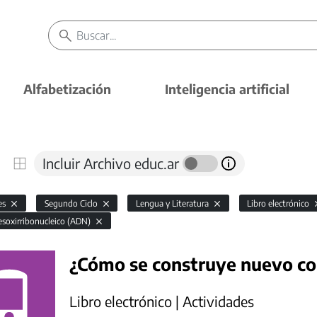
Alfabetización
Inteligencia artificial
Incluir Archivo educ.ar
es
Segundo Ciclo
Lengua y Literatura
Libro electrónico
esoxirribonucleico (ADN)
¿Cómo se construye nuevo co
Libro electrónico | Actividades