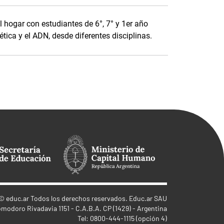
l hogar con estudiantes de 6°, 7° y 1er año
enética y el ADN, desde diferentes disciplinas.
©
educ.ar
Todos los derechos reservados. Educ.ar SAU
omodoro Rivadavia 1151 - C.A.B.A. CP (1429) - Argentina
Tel: 0800-444-1115 (opción 4)