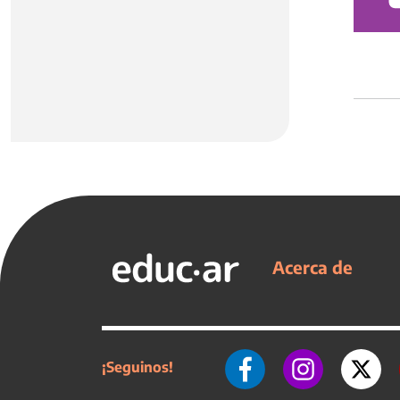
Acerca de
¡Seguinos!