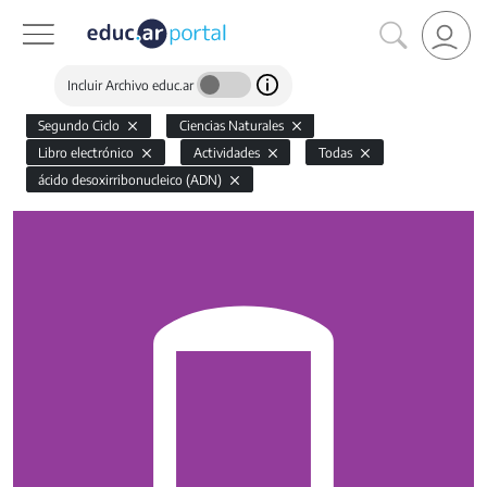
Incluir Archivo educ.ar
Segundo Ciclo
Ciencias Naturales
Libro electrónico
Actividades
Todas
ácido desoxirribonucleico (ADN)