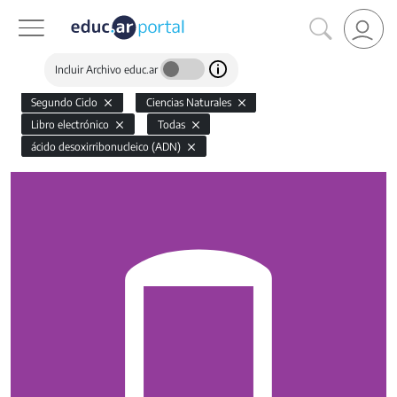
Incluir Archivo educ.ar
Segundo Ciclo
Ciencias Naturales
Libro electrónico
Todas
ácido desoxirribonucleico (ADN)