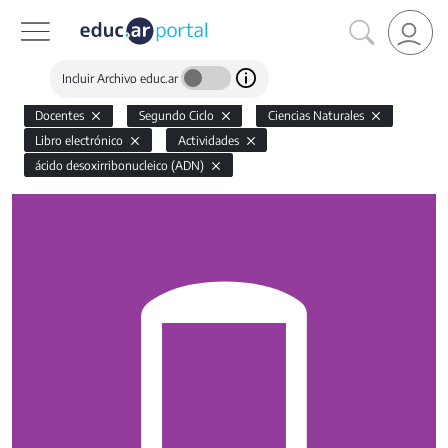
Incluir Archivo educ.ar
Docentes
Segundo Ciclo
Ciencias Naturales
Libro electrónico
Actividades
ácido desoxirribonucleico (ADN)