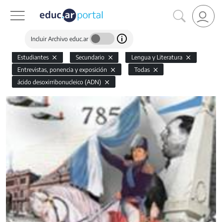
Incluir Archivo educ.ar
Estudiantes
Secundario
Lengua y Literatura
Entrevistas, ponencia y exposición
Todas
ácido desoxirribonucleico (ADN)