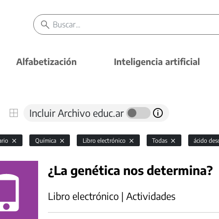
Alfabetización
Inteligencia artificial
Incluir Archivo educ.ar
ario
Química
Libro electrónico
Todas
ácido des
¿La genética nos determina?
Libro electrónico | Actividades