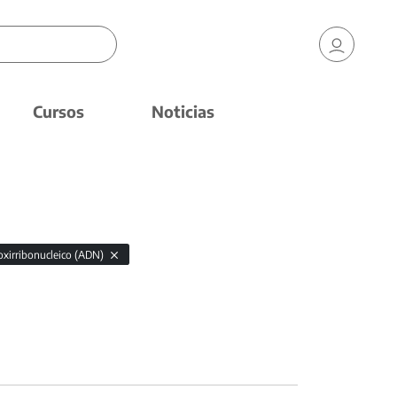
Cursos
Noticias
oxirribonucleico (ADN)