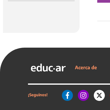
Acerca de
¡Seguinos!