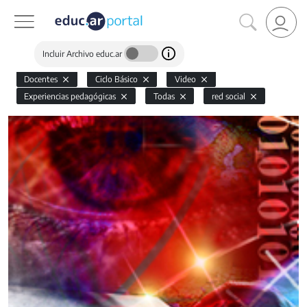
Incluir Archivo educ.ar
Docentes
Ciclo Básico
Video
Experiencias pedagógicas
Todas
red social