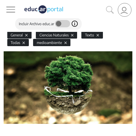
Incluir Archivo educ.ar
General
Ciencias Naturales
Texto
Todas
medioambiente