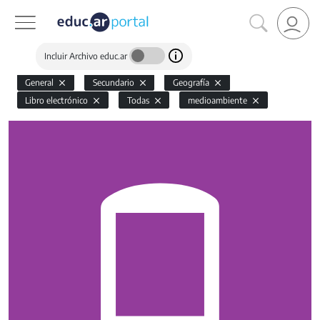
Incluir Archivo educ.ar
General
Secundario
Geografía
Libro electrónico
Todas
medioambiente