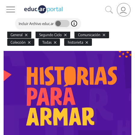
Incluir Archivo educ.ar
General
Segundo Ciclo
Comunicación
Colección
Todas
historieta