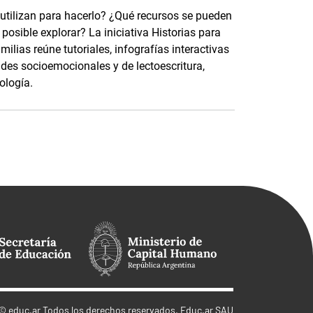
 utilizan para hacerlo? ¿Qué recursos se pueden
osible explorar? La iniciativa Historias para
ilias reúne tutoriales, infografías interactivas
ades socioemocionales y de lectoescritura,
ología.
©
educ.ar
Todos los derechos reservados. Educ.ar SAU