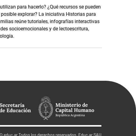
 utilizan para hacerlo? ¿Qué recursos se pueden
osible explorar? La iniciativa Historias para
ilias reúne tutoriales, infografías interactivas
ades socioemocionales y de lectoescritura,
ología.
©
educ.ar
Todos los derechos reservados. Educ.ar SAU