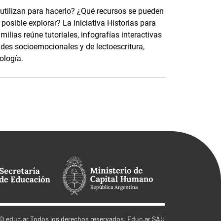
 utilizan para hacerlo? ¿Qué recursos se pueden
osible explorar? La iniciativa Historias para
ilias reúne tutoriales, infografías interactivas
ades socioemocionales y de lectoescritura,
ología.
©
educ.ar
Todos los derechos reservados. Educ.ar SAU