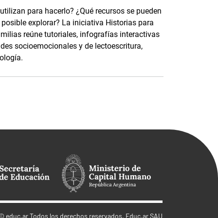
 utilizan para hacerlo? ¿Qué recursos se pueden
osible explorar? La iniciativa Historias para
ilias reúne tutoriales, infografías interactivas
ades socioemocionales y de lectoescritura,
ología.
©
educ.ar
Todos los derechos reservados. Educ.ar SAU