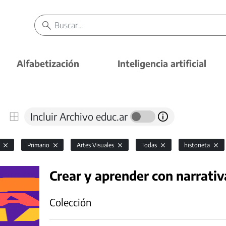
Alfabetización
Inteligencia artificial
Incluir Archivo educ.ar
l
Primario
Artes Visuales
Todas
historieta
Crear y aprender con narrativ
Colección