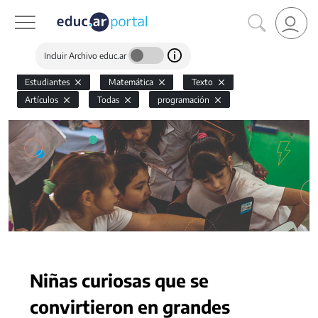
Incluir Archivo educ.ar
Estudiantes
Matemática
Texto
Artículos
Todas
programación
Niñas curiosas que se
convirtieron en grandes