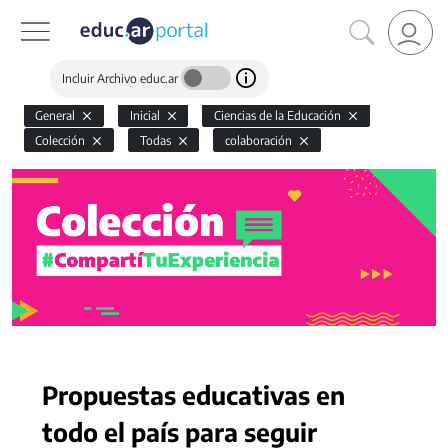
Incluir Archivo educ.ar
General
Inicial
Ciencias de la Educación
Colección
Todas
colaboración
Propuestas educativas en
todo el país para seguir