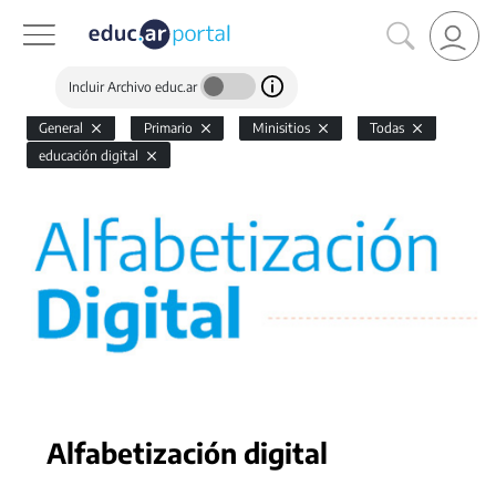
Incluir Archivo educ.ar
General
Primario
Minisitios
Todas
educación digital
Alfabetización digital