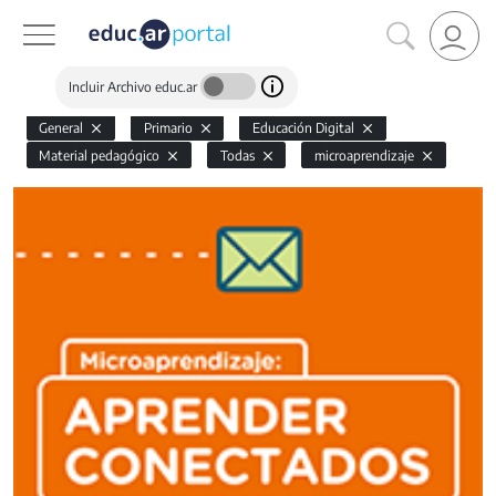
Incluir Archivo educ.ar
General
Primario
Educación Digital
Material pedagógico
Todas
microaprendizaje