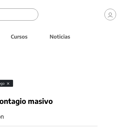
Cursos
Noticias
uego
contagio masivo
ón