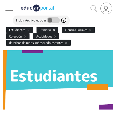
Incluir Archivo educ.ar
Estudiantes
Primario
Ciencias Sociales
Colección
Actividades
derechos de niños, niñas y adolescentes