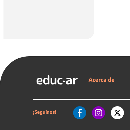
Acerca de
¡Seguinos!