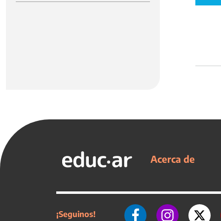
Acerca de
¡Seguinos!