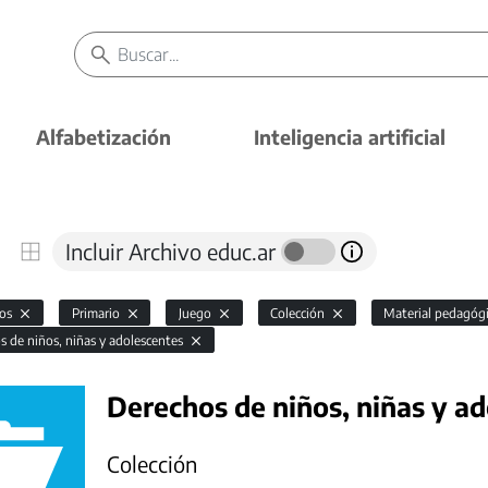
Alfabetización
Inteligencia artificial
Incluir Archivo educ.ar
vos
Primario
Juego
Colección
Material pedagóg
s de niños, niñas y adolescentes
Derechos de niños, niñas y a
Colección