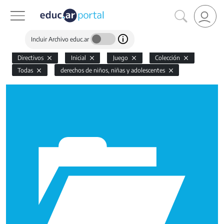
Incluir Archivo educ.ar
Directivos
Inicial
Juego
Colección
Todas
derechos de niños, niñas y adolescentes