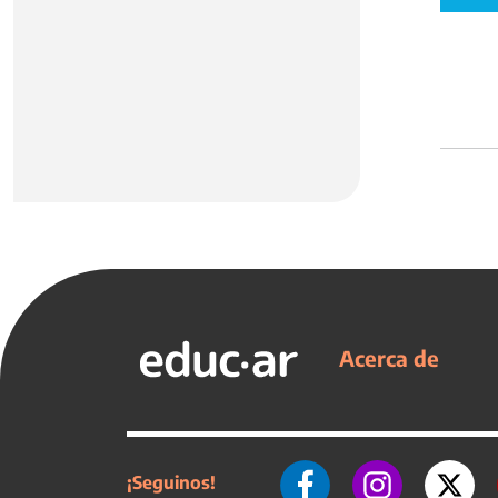
Acerca de
¡Seguinos!