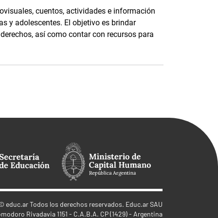
ovisuales, cuentos, actividades e información
as y adolescentes. El objetivo es brindar
s derechos, así como contar con recursos para
©
educ.ar
Todos los derechos reservados. Educ.ar SAU
omodoro Rivadavia 1151 - C.A.B.A. CP (1429) - Argentina