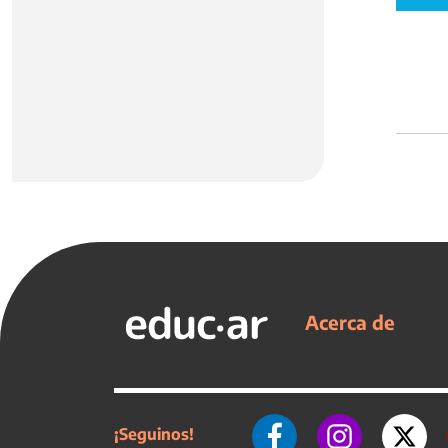
Acerca de
¡Seguinos!