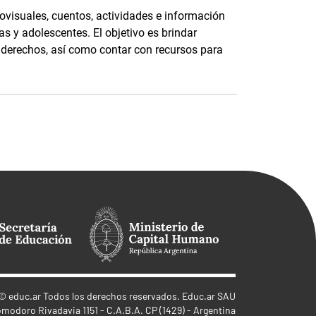
ovisuales, cuentos, actividades e información
as y adolescentes. El objetivo es brindar
s derechos, así como contar con recursos para
©
educ.ar
Todos los derechos reservados. Educ.ar SAU
omodoro Rivadavia 1151 - C.A.B.A. CP (1429) - Argentina