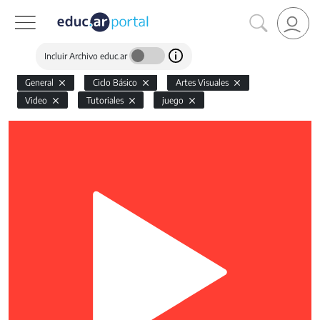
Incluir Archivo educ.ar
General
Ciclo Básico
Artes Visuales
Video
Tutoriales
juego