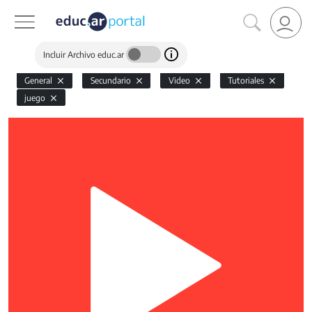
Incluir Archivo educ.ar
General
Secundario
Video
Tutoriales
juego