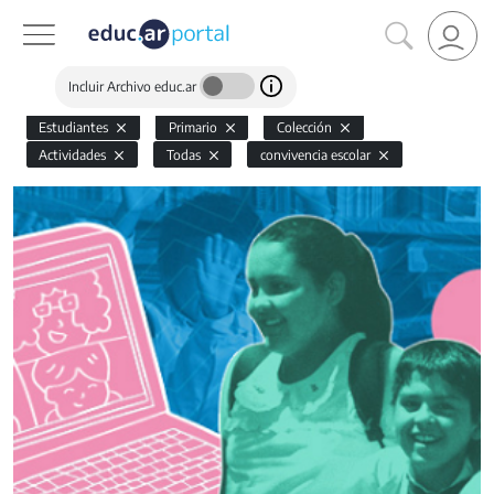
Incluir Archivo educ.ar
Estudiantes
Primario
Colección
Actividades
Todas
convivencia escolar