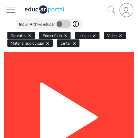
Incluir Archivo educ.ar
Docentes
Primer Ciclo
Lengua
Video
Material audiovisual
cantar