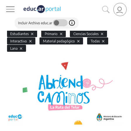
Incluir Archivo educ.ar
Estudiantes
Primario
Ciencias Sociales
Interactivo
Material pedagógico
Todas
Lana