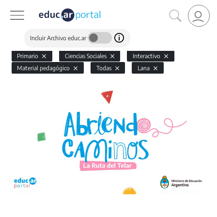
Incluir Archivo educ.ar
Primario
Ciencias Sociales
Interactivo
Material pedagógico
Todas
Lana