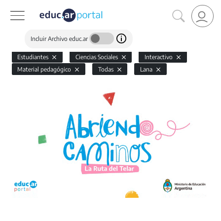
Incluir Archivo educ.ar
Estudiantes
Ciencias Sociales
Interactivo
Material pedagógico
Todas
Lana