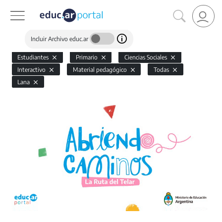
Incluir Archivo educ.ar
Estudiantes
Primario
Ciencias Sociales
Interactivo
Material pedagógico
Todas
Lana