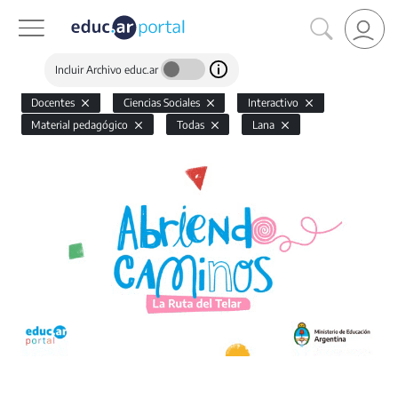
Incluir Archivo educ.ar
Docentes
Ciencias Sociales
Interactivo
Material pedagógico
Todas
Lana