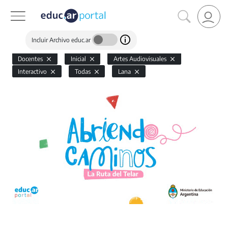
Incluir Archivo educ.ar
Docentes
Inicial
Artes Audiovisuales
Interactivo
Todas
Lana