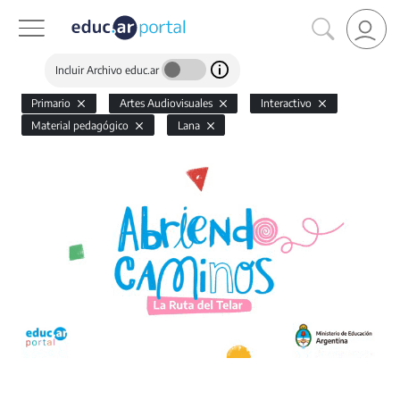
Incluir Archivo educ.ar
Primario
Artes Audiovisuales
Interactivo
Material pedagógico
Lana