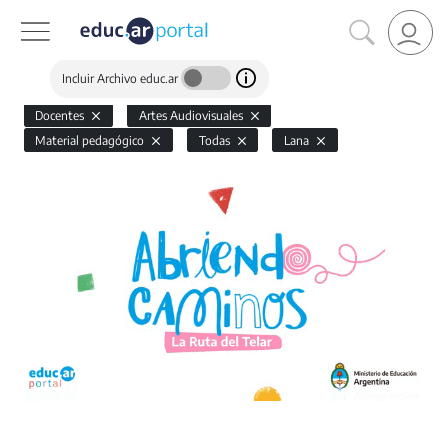
Incluir Archivo educ.ar
Docentes
Artes Audiovisuales
Material pedagógico
Todas
Lana